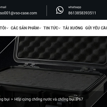
-mail
whatsapp
vso001@vso-case.com
8613858393511
TÔI
CÁC SẢN PHẨM
TIN TỨC
TẢI XUỐNG
GỬI YÊU CẦ
ng bụi
Hộp cứng chống nước và chống bụi IP67