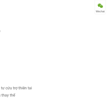
Wechat
n
ư cứu trợ thiên tai
g thay thế