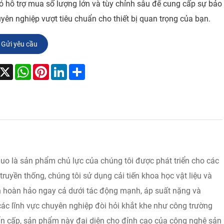
ó hỗ trợ mua số lượng lớn và tùy chỉnh sâu để cung cấp sự bảo
yên nghiệp vượt tiêu chuẩn cho thiết bị quan trọng của bạn.
Gửi yêu cầu
acebook
X
WhatsApp
Pinterest
LinkedIn
Share
o là sản phẩm chủ lực của chúng tôi được phát triển cho các
ruyền thống, chúng tôi sử dụng cải tiến khoa học vật liệu và
kín hoàn hảo ngay cả dưới tác động mạnh, áp suất nặng và
các lĩnh vực chuyên nghiệp đòi hỏi khắt khe như công trường
ẩn cấp, sản phẩm này đại diện cho đỉnh cao của công nghệ sản