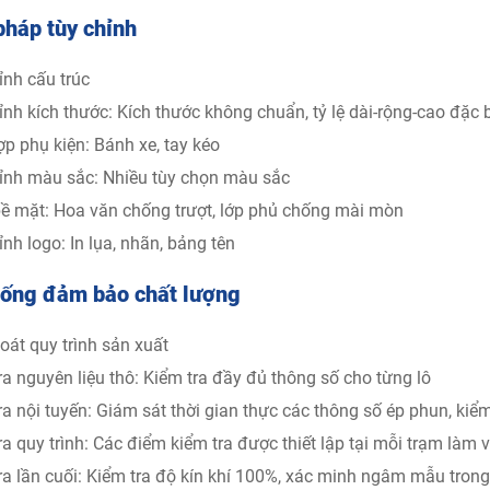
pháp tùy chỉnh
ỉnh cấu trúc
ỉnh kích thước: Kích thước không chuẩn, tỷ lệ dài-rộng-cao đặc b
ợp phụ kiện: Bánh xe, tay kéo
ỉnh màu sắc: Nhiều tùy chọn màu sắc
bề mặt: Hoa văn chống trượt, lớp phủ chống mài mòn
ỉnh logo: In lụa, nhãn, bảng tên
hống đảm bảo chất lượng
oát quy trình sản xuất
ra nguyên liệu thô: Kiểm tra đầy đủ thông số cho từng lô
ra nội tuyến: Giám sát thời gian thực các thông số ép phun, kiể
ra quy trình: Các điểm kiểm tra được thiết lập tại mỗi trạm làm v
ra lần cuối: Kiểm tra độ kín khí 100%, xác minh ngâm mẫu tron