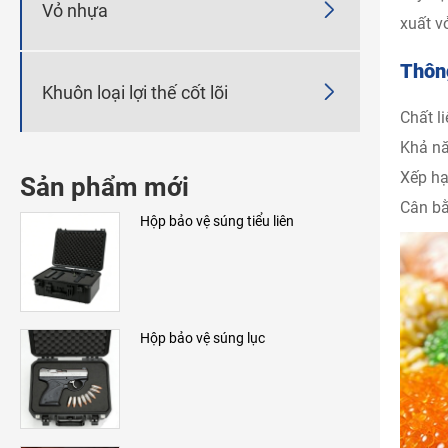

Vỏ nhựa
xuất v
Thông

Khuôn loại lợi thế cốt lõi
Chất l
Khả nă
Xếp hạ
Sản phẩm mới
Cân bằ
Hộp bảo vệ súng tiểu liên
Hộp bảo vệ súng lục