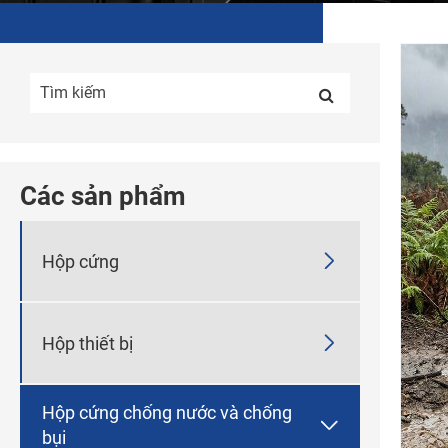
Các sản phẩm

Hộp cứng

Hộp thiết bị
Hộp cứng chống nước và chống

bụi