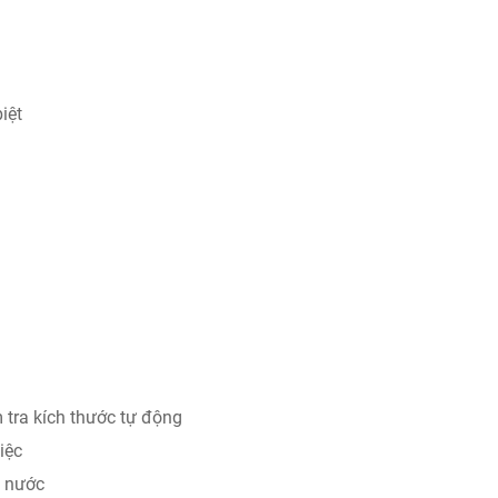
iệt
m tra kích thước tự động
iệc
g nước