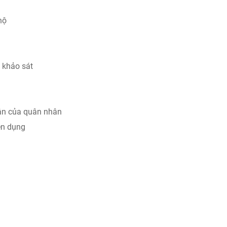
hộ
 khảo sát
 nhân của quân nhân
ên dụng