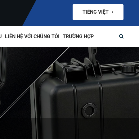
TIẾNG VIỆT
U
LIÊN HỆ VỚI CHÚNG TÔI
TRƯỜNG HỢP