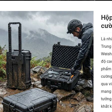
Hộp
cườ
Là nh
Trung
Weish
độ cao
phẩm 
cường
qua vi
mang l
tưởng 
khắt k