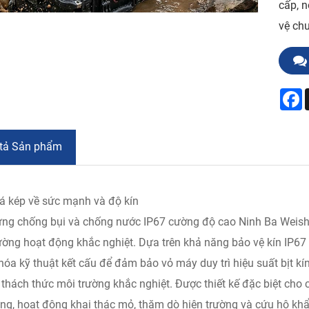
cấp, n
vệ chu
F
tả Sản phẩm
á kép về sức mạnh và độ kín
ng chống bụi và chống nước IP67 cường độ cao Ninh Ba Weishu
ường hoạt động khắc nghiệt. Dựa trên khả năng bảo vệ kín IP67 t
 hóa kỹ thuật kết cấu để đảm bảo vỏ máy duy trì hiệu suất bịt 
thách thức môi trường khắc nghiệt. Được thiết kế đặc biệt cho 
ng, hoạt động khai thác mỏ, thăm dò hiện trường và cứu hộ kh